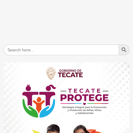
Search But
Search
for: