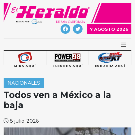
Skip
to
content
7 AGOSTO 2026
MIRA AQUÍ
ESCUCHA AQUÍ
ESCUCHA AQUÍ
NACIONALES
Todos ven a México a la
baja
8 julio, 2026