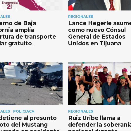
NALES
REGIONALES
erno de Baja
Lance Hegerle asum
ornia amplía
como nuevo Cónsul
rtura de transporte
General de Estados
ar gratuito
Unidos en Tijuana
UNDER con nuevas
s en San Quintín
NALES
POLICIACA
REGIONALES
detiene al presunto
Ruiz Uribe llama a
loto del Mustang
defender la soberaní