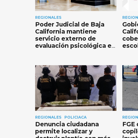
REGIONALES
REGIO
Poder Judicial de Baja
Gobi
California mantiene
Calif
servicio externo de
cobe
evaluación psicológica en
escol
materia familiar
COM
ruta
REGIONALES
POLICIACA
REGIO
Denuncia ciudadana
FGE 
permite localizar y
copi