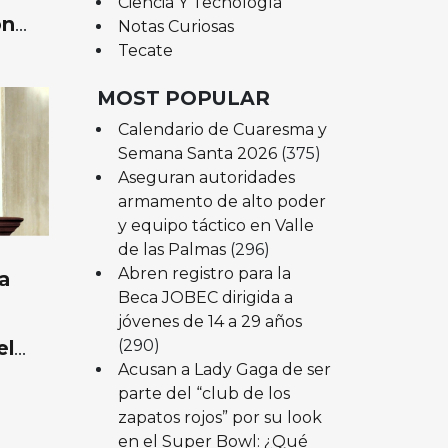
Ciencia Y Tecnología
ón
Notas Curiosas
Tecate
MOST POPULAR
Calendario de Cuaresma y
Semana Santa 2026
(375)
Aseguran autoridades
armamento de alto poder
y equipo táctico en Valle
de las Palmas
(296)
Abren registro para la
a
Beca JOBEC dirigida a
jóvenes de 14 a 29 años
(290)
el
ia:
Acusan a Lady Gaga de ser
o
parte del “club de los
zapatos rojos” por su look
en el Super Bowl: ¿Qué