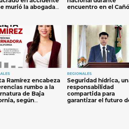
lucrado en accidente
nacional durante
e murió la abogada
encuentro en el Cañ
ca Elizabeth
Zapata
NALES
REGIONALES
eta Ramírez encabeza
Seguridad hídrica, un
erencias rumbo a la
responsabilidad
rnatura de Baja
compartida para
ornia, según
garantizar el futuro d
esta de Rubrum
agua en Baja Californ
diputado Daniel Raz