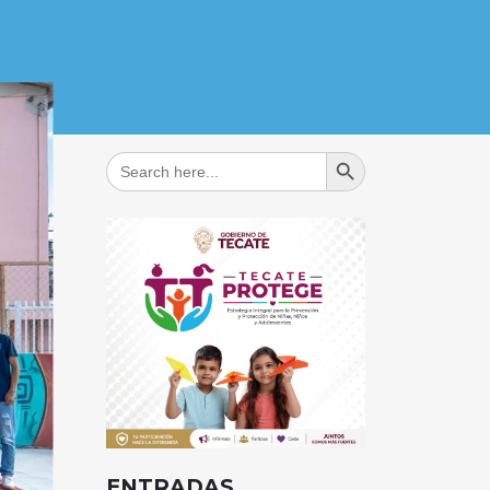
Search Button
Search
for:
ENTRADAS