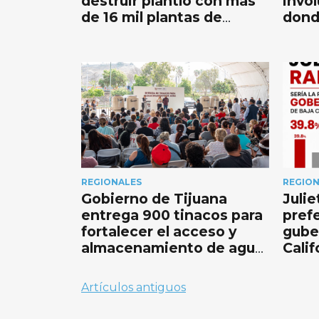
destruir plantío con más
invo
de 16 mil plantas de
dond
marihuana en Tijuana
Móni
REGIONALES
REGIO
Gobierno de Tijuana
Juli
entrega 900 tinacos para
pref
fortalecer el acceso y
gube
almacenamiento de agua
Calif
en hogares
encu
Navegación
Artículos antiguos
de