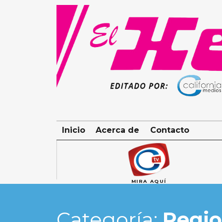
Skip
to
content
Inicio
Acerca de
Contacto
MIRA AQUÍ
Categoría:
Regio