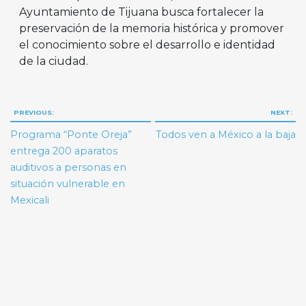
Ayuntamiento de Tijuana busca fortalecer la
preservación de la memoria histórica y promover
el conocimiento sobre el desarrollo e identidad
de la ciudad.
Navegación
PREVIOUS:
NEXT:
de
Programa “Ponte Oreja”
Todos ven a México a la baja
entradas
entrega 200 aparatos
auditivos a personas en
situación vulnerable en
Mexicali