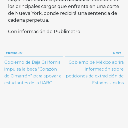
los principales cargos que enfrenta en una corte
de Nueva York, donde recibirá una sentencia de
cadena perpetua.
Con información de Publimetro
Navegación
PREVIOUS:
NEXT:
de
Gobierno de Baja California
Gobierno de México abrirá
entradas
impulsa la beca “Corazón
información sobre
de Cimarrón” para apoyar a
peticiones de extradición de
estudiantes de la UABC
Estados Unidos