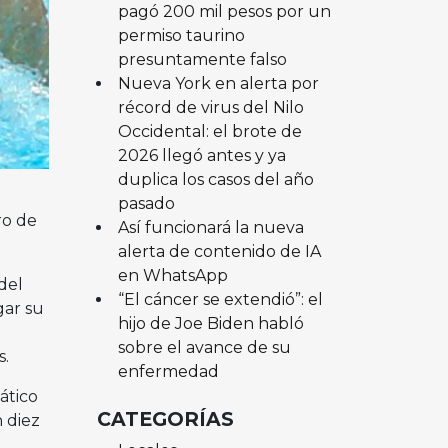
pagó 200 mil pesos por un
permiso taurino
presuntamente falso
Nueva York en alerta por
récord de virus del Nilo
Occidental: el brote de
2026 llegó antes y ya
duplica los casos del año
pasado
ro de
Así funcionará la nueva
alerta de contenido de IA
en WhatsApp
del
“El cáncer se extendió”: el
gar su
hijo de Joe Biden habló
sobre el avance de su
s.
enfermedad
ático
CATEGORÍAS
 diez