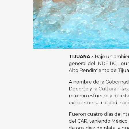
TIJUANA.-
Bajo un ambient
general del INDE BC, Lou
Alto Rendimiento de Tijua
A nombre de la Gobernadora
Deporte y la Cultura Física
máximo esfuerzo y deleita
exhibieron su calidad, ha
Fueron cuatro días de int
del CAR, teniendo México 
de oro, diez de plata y n