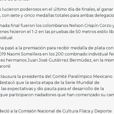
lucieron poderosos en el último día de finales, al ganar 
, con siete y cinco medallas totales para ambas delegaci
rnada final fueron los colombianos Nelson Crispín Corzo 
nes hicieron el 1-2 en las pruebas de 50 metros estilo lib
vidual.
 pasó a la premiación para recibir medalla de plata con 
019 Naomi Somellera en los 200 combinado individual fe
tres hermanos Juan José Gutiérrez Bermúdez, en la mis
ronil.
lausura la presidenta del Comité Paralímpico Mexicano
destacó que la sexta etapa de la Serie Mundial de
as expectativas y dio pauta para el desarrollo de la
ya que participaron nadadores que han comenzado su ca
eció a la Comisión Nacional de Cultura Física y Deporte