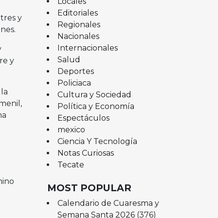
Locales
Editoriales
tres y
Regionales
ones.
Nacionales
Internacionales
y
Salud
re y
Deportes
Policiaca
la
Cultura y Sociedad
menil,
Política y Economía
ma
Espectáculos
mexico
Ciencia Y Tecnología
Notas Curiosas
Tecate
mino
MOST POPULAR
Calendario de Cuaresma y
Semana Santa 2026
(376)