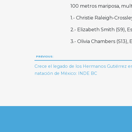
100 metros mariposa, mult
1.- Christie Raleigh-Crossle
2.- Elizabeth Smith (S9), E
3.- Olivia Chambers (S13), 
Navegación
PREVIOUS:
de
Crece el legado de los Hermanos Gutiérrez en
natación de México: INDE BC
entradas