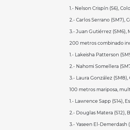
1.- Nelson Crispín (S6), Co
2.- Carlos Serrano (SM7), C
3.- Juan Gutiérrez (SM6), 
200 metros combinado indi
1.- Lakeisha Patterson (SM9
2.- Nahomi Somellera (SM7
3.- Laura González (SM8),
100 metros mariposa, multi
1.- Lawrence Sapp (S14), E
2.- Douglas Matera (S12), Br
3.- Yaseen El-Demerdash (S