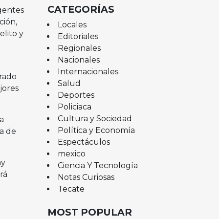
CATEGORÍAS
agentes
ción,
Locales
elito y
Editoriales
Regionales
Nacionales
Internacionales
erado
Salud
jores
Deportes
Policiaca
Cultura y Sociedad
a
Política y Economía
a de
Espectáculos
mexico
ay
Ciencia Y Tecnología
rá
Notas Curiosas
Tecate
MOST POPULAR