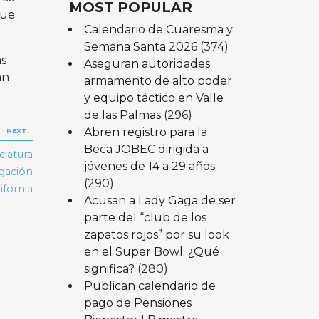
MOST POPULAR
que
Calendario de Cuaresma y
Semana Santa 2026
(374)
as
Aseguran autoridades
an
armamento de alto poder
y equipo táctico en Valle
de las Palmas
(296)
Abren registro para la
NEXT:
Beca JOBEC dirigida a
ciatura
jóvenes de 14 a 29 años
igación
(290)
ifornia
Acusan a Lady Gaga de ser
parte del “club de los
zapatos rojos” por su look
en el Super Bowl: ¿Qué
significa?
(280)
Publican calendario de
pago de Pensiones