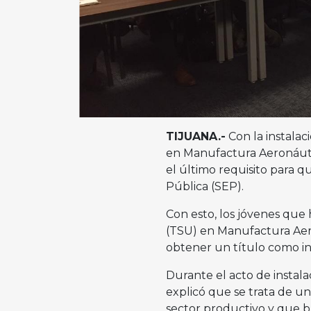
TIJUANA.-
Con la instalac
en Manufactura Aeronáutic
el último requisito para 
Pública (SEP).
Con esto, los jóvenes que 
(TSU) en Manufactura Aero
obtener un título como i
Durante el acto de instalac
explicó que se trata de u
sector productivo y que b