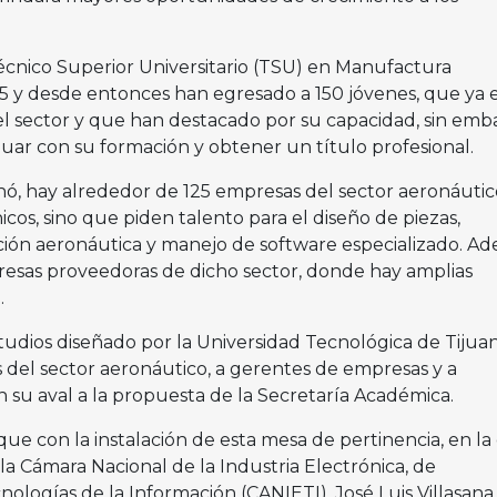
Técnico Superior Universitario (TSU) en Manufactura
5 y desde entonces han egresado a 150 jóvenes, que ya 
l sector y que han destacado por su capacidad, sin emb
nuar con su formación y obtener un título profesional.
onó, hay alrededor de 125 empresas del sector aeronáutic
os, sino que piden talento para el diseño de piezas,
ión aeronáutica y manejo de software especializado. Ad
esas proveedoras de dicho sector, donde hay amplias
.
studios diseñado por la Universidad Tecnológica de Tijua
s del sector aeronáutico, a gerentes de empresas y a
 su aval a la propuesta de la Secretaría Académica.
ue con la instalación de esta mesa de pertinencia, en la
 la Cámara Nacional de la Industria Electrónica, de
logías de la Información (CANIETI), José Luis Villasana,