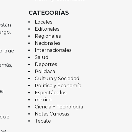
CATEGORÍAS
Locales
están
Editoriales
argo,
Regionales
Nacionales
Internacionales
o, que
Salud
Deportes
emás,
Policiaca
Cultura y Sociedad
Política y Economía
na
Espectáculos
mexico
Ciencia Y Tecnología
Notas Curiosas
 que
Tecate
 se