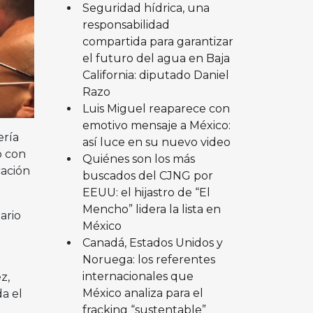
Seguridad hídrica, una
responsabilidad
compartida para garantizar
el futuro del agua en Baja
California: diputado Daniel
Razo
Luis Miguel reaparece con
emotivo mensaje a México:
ería
así luce en su nuevo video
ó con
Quiénes son los más
cación
buscados del CJNG por
EEUU: el hijastro de “El
Mencho” lidera la lista en
ario
México
Canadá, Estados Unidos y
Noruega: los referentes
internacionales que
z,
México analiza para el
a el
fracking “sustentable”