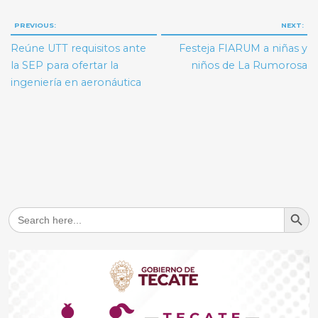
Navegación
PREVIOUS:
NEXT:
de
Reúne UTT requisitos ante
Festeja FIARUM a niñas y
entradas
la SEP para ofertar la
niños de La Rumorosa
ingeniería en aeronáutica
Search But
Search
for: