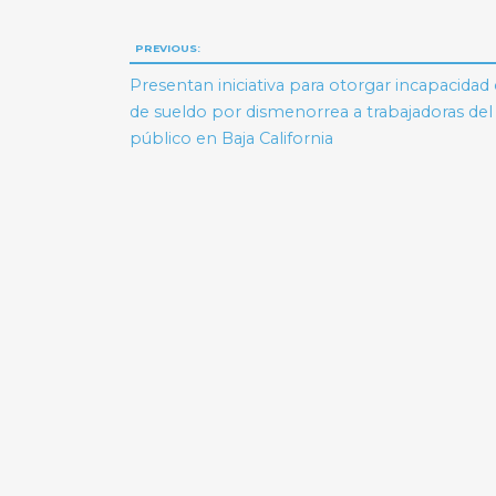
Navegación
PREVIOUS:
de
Presentan iniciativa para otorgar incapacida
de sueldo por dismenorrea a trabajadoras del
entradas
público en Baja California