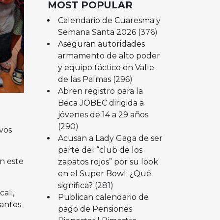
MOST POPULAR
Calendario de Cuaresma y
Semana Santa 2026
(376)
Aseguran autoridades
armamento de alto poder
y equipo táctico en Valle
de las Palmas
(296)
Abren registro para la
Beca JOBEC dirigida a
jóvenes de 14 a 29 años
(290)
ivos
Acusan a Lady Gaga de ser
parte del “club de los
en este
zapatos rojos” por su look
en el Super Bowl: ¿Qué
significa?
(281)
ali,
Publican calendario de
tantes
pago de Pensiones