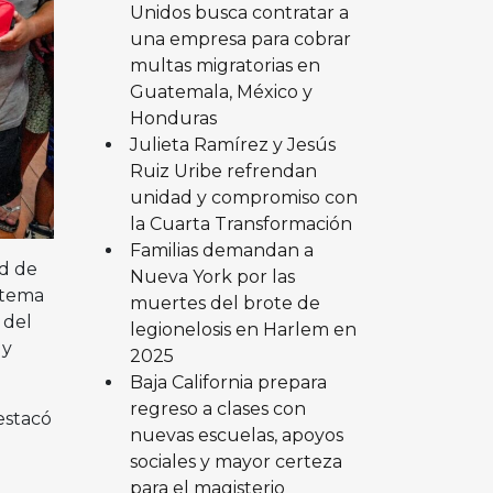
Unidos busca contratar a
una empresa para cobrar
multas migratorias en
Guatemala, México y
Honduras
Julieta Ramírez y Jesús
Ruiz Uribe refrendan
unidad y compromiso con
la Cuarta Transformación
Familias demandan a
ad de
Nueva York por las
istema
muertes del brote de
 del
legionelosis en Harlem en
 y
2025
Baja California prepara
regreso a clases con
estacó
nuevas escuelas, apoyos
sociales y mayor certeza
para el magisterio