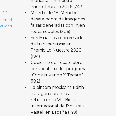
Bienestar | Bimestre
enero–febrero 2026
(243)
NEXT:
Muerte de “El Mencho”
desata boom de imágenes
a en el
falsas generadas con IA en
 ciudad
redes sociales
(206)
Yeri Mua posa con vestido
de transparencia en
Premio Lo Nuestro 2026
(194)
Gobierno de Tecate abre
convocatoria del programa
“Construyendo X Tecate”
(182)
La pintora mexicana Edith
Ruiz gana premio al
retrato en la VIII Bienal
Internacional de Pintura al
Pastel, en España
(149)