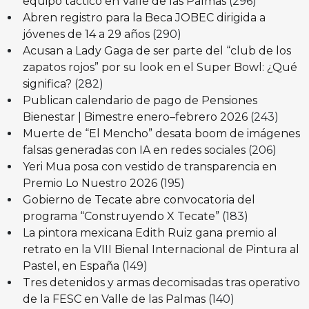
equipo táctico en Valle de las Palmas
(296)
Abren registro para la Beca JOBEC dirigida a
jóvenes de 14 a 29 años
(290)
Acusan a Lady Gaga de ser parte del “club de los
zapatos rojos” por su look en el Super Bowl: ¿Qué
significa?
(282)
Publican calendario de pago de Pensiones
Bienestar | Bimestre enero–febrero 2026
(243)
Muerte de “El Mencho” desata boom de imágenes
falsas generadas con IA en redes sociales
(206)
Yeri Mua posa con vestido de transparencia en
Premio Lo Nuestro 2026
(195)
Gobierno de Tecate abre convocatoria del
programa “Construyendo X Tecate”
(183)
La pintora mexicana Edith Ruiz gana premio al
retrato en la VIII Bienal Internacional de Pintura al
Pastel, en España
(149)
Tres detenidos y armas decomisadas tras operativo
de la FESC en Valle de las Palmas
(140)