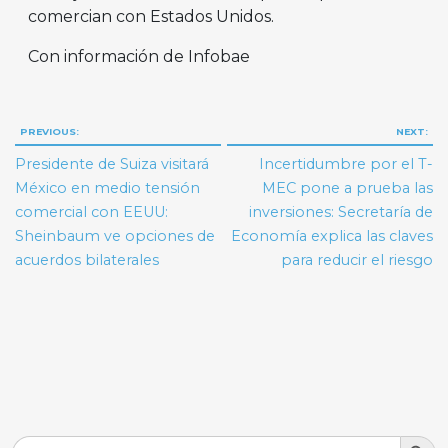
comercian con Estados Unidos.
Con información de Infobae
Navegación
PREVIOUS:
NEXT:
de
Presidente de Suiza visitará
Incertidumbre por el T-
entradas
México en medio tensión
MEC pone a prueba las
comercial con EEUU:
inversiones: Secretaría de
Sheinbaum ve opciones de
Economía explica las claves
acuerdos bilaterales
para reducir el riesgo
Search But
Search