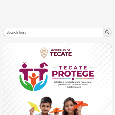
Search But
Search
for: