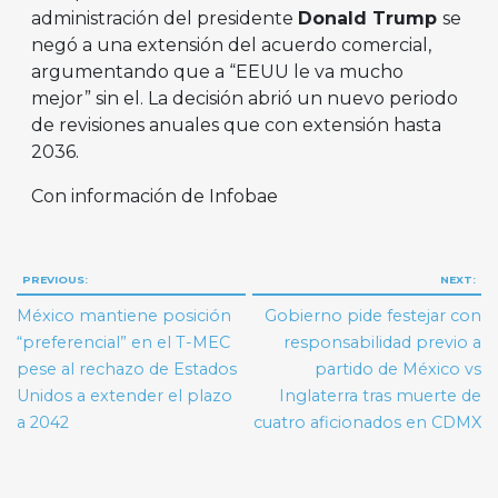
administración del presidente
Donald Trump
se
negó a una extensión del acuerdo comercial,
argumentando que a “EEUU le va mucho
mejor” sin el. La decisión abrió un nuevo periodo
de revisiones anuales que con extensión hasta
2036.
Con información de Infobae
Navegación
PREVIOUS:
NEXT:
de
México mantiene posición
Gobierno pide festejar con
entradas
“preferencial” en el T-MEC
responsabilidad previo a
pese al rechazo de Estados
partido de México vs
Unidos a extender el plazo
Inglaterra tras muerte de
a 2042
cuatro aficionados en CDMX