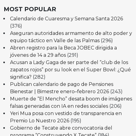
MOST POPULAR
Calendario de Cuaresma y Semana Santa 2026
(376)
Aseguran autoridades armamento de alto poder y
equipo táctico en Valle de las Palmas
(296)
Abren registro para la Beca JOBEC dirigida a
jóvenes de 14 a 29 años
(291)
Acusan a Lady Gaga de ser parte del “club de los
zapatos rojos” por su look en el Super Bowl: ¿Qué
significa?
(282)
Publican calendario de pago de Pensiones
Bienestar | Bimestre enero–febrero 2026
(243)
Muerte de “El Mencho” desata boom de imágenes
falsas generadas con IA en redes sociales
(206)
Yeri Mua posa con vestido de transparencia en
Premio Lo Nuestro 2026
(195)
Gobierno de Tecate abre convocatoria del
programa “Construyendo X Tecate”
(184)