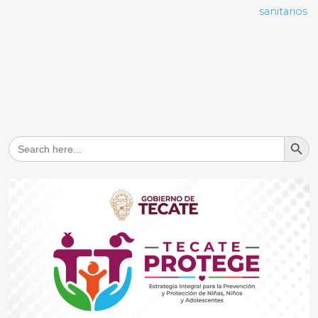
sanitarios
Search But
Search
for: