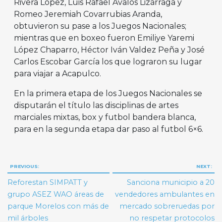
Rivera López, Luis Rafael Ávalos Lizárraga y
Romeo Jeremiah Covarrubias Aranda,
obtuvieron su pase a los Juegos Nacionales;
mientras que en boxeo fueron Emiliye Yaremi
López Chaparro, Héctor Iván Valdez Peña y José
Carlos Escobar García los que lograron su lugar
para viajar a Acapulco.
En la primera etapa de los Juegos Nacionales se
disputarán el título las disciplinas de artes
marciales mixtas, box y futbol bandera blanca,
para en la segunda etapa dar paso al futbol 6×6.
Navegación
PREVIOUS:
NEXT:
de
Reforestan SIMPATT y
Sanciona municipio a 20
entradas
grupo ASEZ WAO áreas de
vendedores ambulantes en
parque Morelos con más de
mercado sobreruedas por
mil árboles
no respetar protocolos