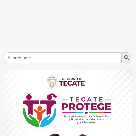
Search But
Search
for: