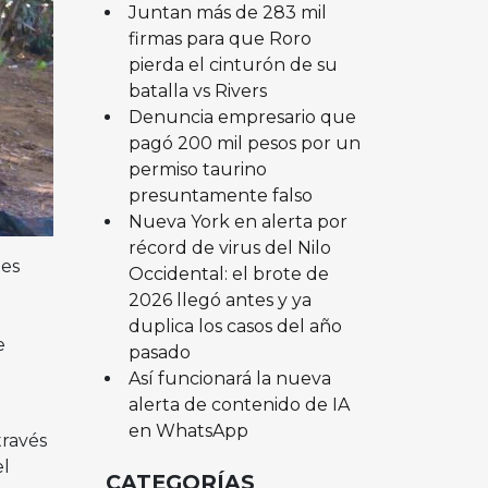
Juntan más de 283 mil
firmas para que Roro
pierda el cinturón de su
batalla vs Rivers
Denuncia empresario que
pagó 200 mil pesos por un
permiso taurino
presuntamente falso
Nueva York en alerta por
récord de virus del Nilo
ues
Occidental: el brote de
2026 llegó antes y ya
e
duplica los casos del año
e
pasado
Así funcionará la nueva
alerta de contenido de IA
en WhatsApp
través
el
CATEGORÍAS