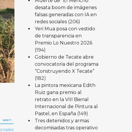
Muerte de “El Mencho”
desata boom de imágenes
falsas generadas con IA en
redes sociales
(206)
Yeri Mua posa con vestido
de transparencia en
Premio Lo Nuestro 2026
(194)
Gobierno de Tecate abre
convocatoria del programa
“Construyendo X Tecate”
(182)
La pintora mexicana Edith
Ruiz gana premio al
retrato en la VIII Bienal
Internacional de Pintura al
Pastel, en España
(149)
Tres detenidos y armas
NEXT:
decomisadas tras operativo
ionales