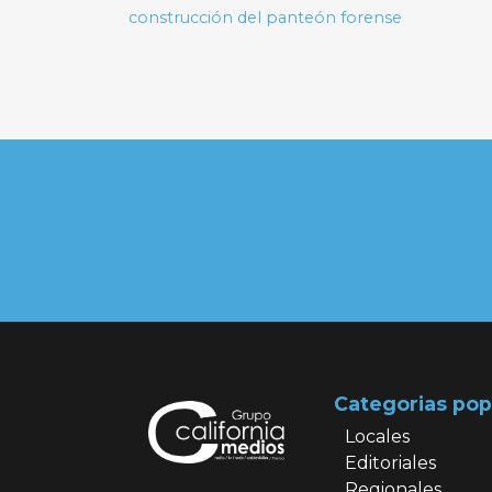
de
construcción del panteón forense
entradas
Categorias pop
Locales
Editoriales
Regionales