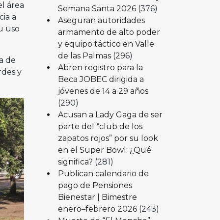
el área
Semana Santa 2026
(376)
cia a
Aseguran autoridades
su uso
armamento de alto poder
y equipo táctico en Valle
de las Palmas
(296)
a de
Abren registro para la
rdes y
Beca JOBEC dirigida a
jóvenes de 14 a 29 años
(290)
Acusan a Lady Gaga de ser
parte del “club de los
zapatos rojos” por su look
en el Super Bowl: ¿Qué
significa?
(281)
Publican calendario de
pago de Pensiones
Bienestar | Bimestre
enero–febrero 2026
(243)