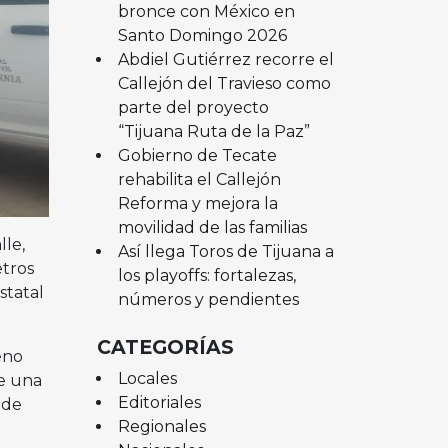
bronce con México en
Santo Domingo 2026
Abdiel Gutiérrez recorre el
Callejón del Travieso como
parte del proyecto
“Tijuana Ruta de la Paz”
Gobierno de Tecate
rehabilita el Callejón
Reforma y mejora la
movilidad de las familias
lle,
Así llega Toros de Tijuana a
etros
los playoffs: fortalezas,
statal
números y pendientes
CATEGORÍAS
eno
Locales
de una
Editoriales
 de
Regionales