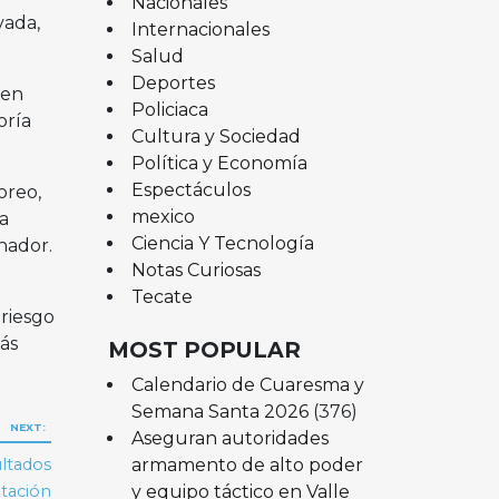
Nacionales
vada,
Internacionales
Salud
Deportes
 en
Policiaca
oría
Cultura y Sociedad
Política y Economía
Espectáculos
oreo,
mexico
a
Ciencia Y Tecnología
nador.
Notas Curiosas
Tecate
 riesgo
ás
MOST POPULAR
Calendario de Cuaresma y
Semana Santa 2026
(376)
NEXT:
Aseguran autoridades
armamento de alto poder
ultados
y equipo táctico en Valle
atación