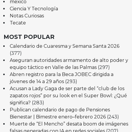
mexico
Ciencia Y Tecnología
Notas Curiosas
Tecate
MOST POPULAR
Calendario de Cuaresma y Semana Santa 2026
(377)
Aseguran autoridades armamento de alto poder y
equipo táctico en Valle de las Palmas
(297)
Abren registro para la Beca JOBEC dirigida a
jóvenes de 14 a 29 años
(293)
Acusan a Lady Gaga de ser parte del “club de los
zapatos rojos” por su look en el Super Bowl: ¿Qué
significa?
(283)
Publican calendario de pago de Pensiones
Bienestar | Bimestre enero–febrero 2026
(243)
Muerte de “El Mencho” desata boom de imágenes
falsas generadas con IA en redes sociales
(207)