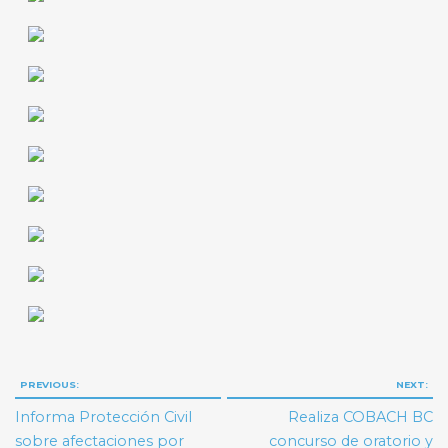
Navegación
PREVIOUS:
NEXT:
de
Informa Protección Civil
Realiza COBACH BC
entradas
sobre afectaciones por
concurso de oratorio y