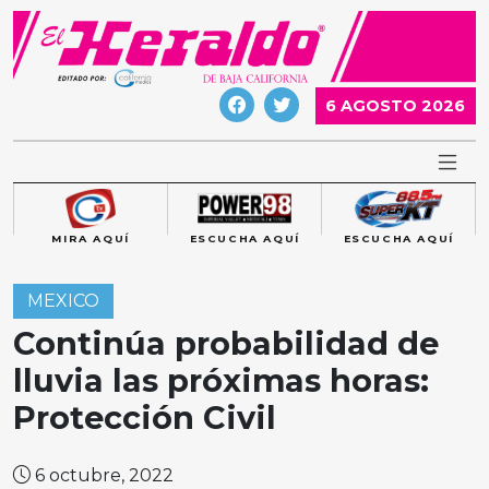
Skip
to
content
6 AGOSTO 2026
MIRA AQUÍ
ESCUCHA AQUÍ
ESCUCHA AQUÍ
MEXICO
Continúa probabilidad de
lluvia las próximas horas:
Protección Civil
6 octubre, 2022