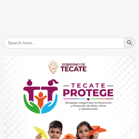
Search But
Search
for: