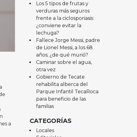
Los 5 tipos de frutas y
verduras más seguros
frente a la ciclosporiasis:
¿conviene evitar la
lechuga?
Fallece Jorge Messi, padre
de Lionel Messi, a los 68
años; ¿de qué murió?
Caminar sobre el agua,
otra vez
Gobierno de Tecate
rehabilita alberca del
a
Parque Infantil TecaRoca
 de
para beneficio de las
familias
a
an
CATEGORÍAS
nes a
Locales