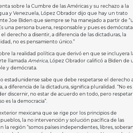
ta sobre la Cumbre de las Américas y su rechazo a la
gua y Venezuela, López Obrador dijo que hay un trato
nte Joe Biden que siempre se ha manejado a partir de “
 “Es una persona buena, responsable y pues es demócrata
 derecho a disentir, a diferencia de las dictaduras, la
lidad, no es pensamiento único.”
obre la realidad política que derivó en que se incluyera l
orte llamada
América
, López Obrador calificó a Biden de 
le y demócrata.
o estadunidense sabe que debe respetarse el derecho 
, a diferencia de la dictadura, significa pluralidad. “No es
er discernir, no estar de acuerdo en todo, pero respetar
so es la democracia”.
a exterior mexicana que se rige por los principios de
ueblos, la no intervención y solución pacífica de las
n la región “somos países independientes, libres, soberan