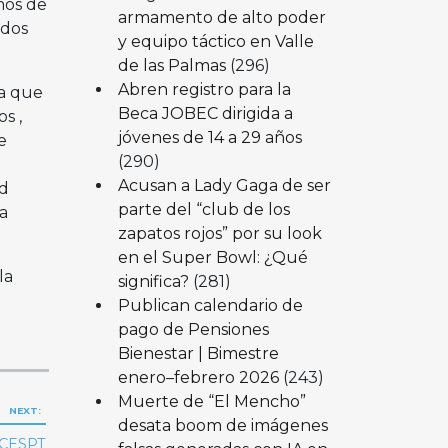
mos de
armamento de alto poder
ados
y equipo táctico en Valle
de las Palmas
(296)
Abren registro para la
ba que
Beca JOBEC dirigida a
s ,
jóvenes de 14 a 29 años
e
(290)
Acusan a Lady Gaga de ser
ad
parte del “club de los
a
zapatos rojos” por su look
en el Super Bowl: ¿Qué
la
significa?
(281)
Publican calendario de
pago de Pensiones
Bienestar | Bimestre
enero–febrero 2026
(243)
Muerte de “El Mencho”
NEXT:
desata boom de imágenes
 CESPT