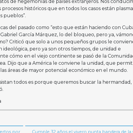
tos de hegemonías de países extranjeros. Nos conduci
procesos históricos que en todos los casos están plasm
os pueblos”.
líticas del pasado como “esto que están haciendo con Cu
 Gabriel García Márquez, lo del bloqueo, pero ya, vámono
mo? Criticó que solo a unos pequeños grupos le convien
 ideológica, pero ya son otros tiempos, de unidad e
nte cómo en el viejo continente se pasó de la Comunid
a. Dijo que a América le conviene la unidad, que permit
 las áreas de mayor potencial económico en el mundo.
stan todos es porque queremos buscar la hermandad, 
ó.
a
ertos por
Cumple 32 años el vivero punta bandera de la