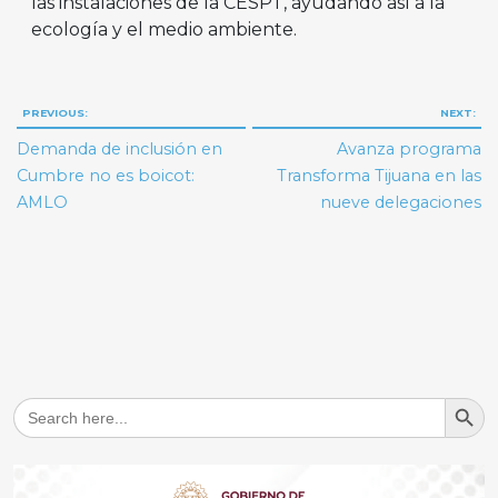
las instalaciones de la CESPT, ayudando así a la
ecología y el medio ambiente.
Navegación
PREVIOUS:
NEXT:
de
Demanda de inclusión en
Avanza programa
entradas
Cumbre no es boicot:
Transforma Tijuana en las
AMLO
nueve delegaciones
Search But
Search
for: