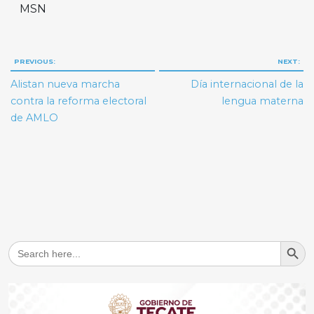
MSN
Navegación
PREVIOUS:
NEXT:
de
Alistan nueva marcha
Día internacional de la
entradas
contra la reforma electoral
lengua materna
de AMLO
Search But
Search
for: