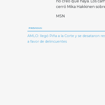
no creo que haya. Los cam
cerró Mika Hakkinen sobre
MSN
Navegación
PREVIOUS:
de
AMLO: llegó Piña a la Corte y se desataron re
a favor de delincuentes
entradas