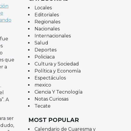
ción
Locales
ue
Editoriales
eando
Regionales
Nacionales
Internacionales
 fue
Salud
es
Deportes
do
Policiaca
nes que
Cultura y Sociedad
r a
Política y Economía
Espectáculos
mexico
.
Ciencia Y Tecnología
el
Notas Curiosas
”. A
Tecate
ra ser
MOST POPULAR
o dudo,
Calendario de Cuaresma y