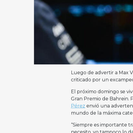
Luego de advertir a Max 
criticado por un excamp
El próximo domingo se vivi
Gran Premio de Bahrein. Po
Pérez
envió una advertenc
mundo de la máxima categ
“Siempre es importante tr
necesito, yo tampoco lo d