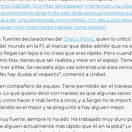
hemos hablado (con Max Verstappen) y tenemos una rela
l es importante dejar todo esto atrás porque tenemos q
Va a ser una temporada muy intensa, con seis autos pel
va ser muy importante trabajar como equipo”
.
s fuertes declaraciones del
Checo Pérez
, quien lo criticó
el mundo en la F1, al marcar que debe admitir que no 
llegas tan lejos si no crees que eres rápido. Pero cuan
 Max, tienes que ser realista y mirar en el espejo. Tie
cer a Max. Se necesita algo casi sobrenatural para vence
No hay dudas al respecto”, comentó a Unibet.
en compañero de equipo. Tiene permitido ser el travieso
 Lo que quiero decir con travieso es que algunas veces 
 como hacer ir más lento a otros, y a Sergio no le importa
landés es el mejor y se preguntó si hay alguien mejor.
muy fuerte, siempre lo ha sido. Ha trabajado muy duro pa
ste alguien actualmente más rápido que él en la pista? L