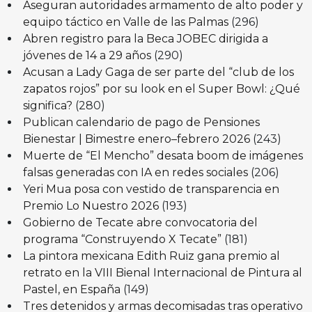
Aseguran autoridades armamento de alto poder y
equipo táctico en Valle de las Palmas
(296)
Abren registro para la Beca JOBEC dirigida a
jóvenes de 14 a 29 años
(290)
Acusan a Lady Gaga de ser parte del “club de los
zapatos rojos” por su look en el Super Bowl: ¿Qué
significa?
(280)
Publican calendario de pago de Pensiones
Bienestar | Bimestre enero–febrero 2026
(243)
Muerte de “El Mencho” desata boom de imágenes
falsas generadas con IA en redes sociales
(206)
Yeri Mua posa con vestido de transparencia en
Premio Lo Nuestro 2026
(193)
Gobierno de Tecate abre convocatoria del
programa “Construyendo X Tecate”
(181)
La pintora mexicana Edith Ruiz gana premio al
retrato en la VIII Bienal Internacional de Pintura al
Pastel, en España
(149)
Tres detenidos y armas decomisadas tras operativo