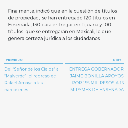
Finalmente, indicó que en la cuestión de títulos
de propiedad, se han entregado 120 títulos en
Ensenada, 130 para entregar en Tijuana y 100
títulos que se entregarán en Mexicali, lo que
genera certeza jurídica a los ciudadanos.
Navegación
PREVIOUS:
NEXT:
de
Del “Señor de los Cielos” a
ENTREGA GOBERNADOR
entradas
“Malverde”: el regreso de
JAIME BONILLA APOYOS
Rafael Amaya a las
POR 155 MIL PESOS A 15
narcoseries
MIPYMES DE ENSENADA