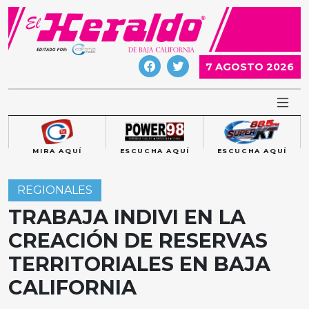
Skip
to
content
7 AGOSTO 2026
MIRA AQUÍ
ESCUCHA AQUÍ
ESCUCHA AQUÍ
REGIONALES
TRABAJA INDIVI EN LA
CREACIÓN DE RESERVAS
TERRITORIALES EN BAJA
CALIFORNIA