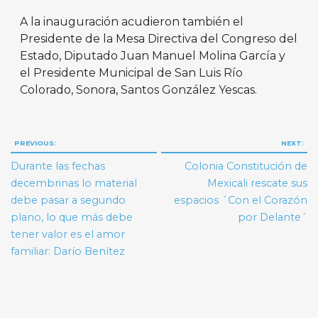
A la inauguración acudieron también el
Presidente de la Mesa Directiva del Congreso del
Estado, Diputado Juan Manuel Molina García y
el Presidente Municipal de San Luis Río
Colorado, Sonora, Santos González Yescas.
Navegación
PREVIOUS:
NEXT:
de
Durante las fechas
Colonia Constitución de
entradas
decembrinas lo material
Mexicali rescate sus
debe pasar a segundo
espacios ´Con el Corazón
plano, lo que más debe
por Delante´
tener valor es el amor
familiar: Darío Benítez