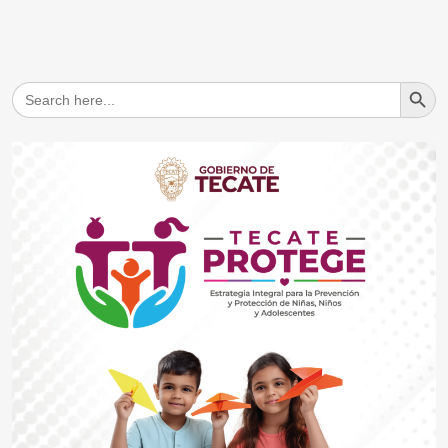
Search But
Search
for: