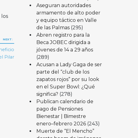
Aseguran autoridades
armamento de alto poder
 los
y equipo táctico en Valle
de las Palmas
(295)
Abren registro para la
NEXT:
Beca JOBEC dirigida a
jóvenes de 14 a 29 años
neficio
(289)
l Pilar
Acusan a Lady Gaga de ser
parte del “club de los
zapatos rojos” por su look
en el Super Bowl: ¿Qué
significa?
(278)
Publican calendario de
pago de Pensiones
Bienestar | Bimestre
enero–febrero 2026
(243)
Muerte de “El Mencho”