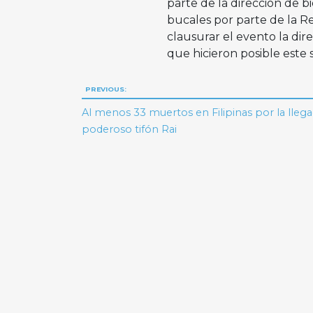
parte de la dirección de b
bucales por parte de la Re
clausurar el evento la dir
que hicieron posible este s
Navegación
PREVIOUS:
de
Al menos 33 muertos en Filipinas por la llega
poderoso tifón Rai
entradas