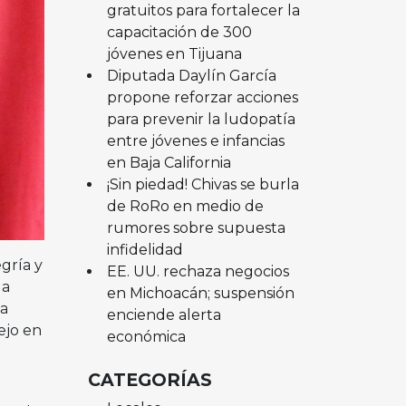
gratuitos para fortalecer la
capacitación de 300
jóvenes en Tijuana
Diputada Daylín García
propone reforzar acciones
para prevenir la ludopatía
entre jóvenes e infancias
en Baja California
¡Sin piedad! Chivas se burla
de RoRo en medio de
rumores sobre supuesta
infidelidad
gría y
EE. UU. rechaza negocios
la
en Michoacán; suspensión
ia
enciende alerta
ejo en
económica
CATEGORÍAS