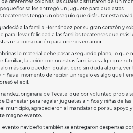
as de diferentes colonias, las cuales disfrutaron de un m
 pequeños se les entregó un juguete para que estas
os tecatenses tenga un obsequio que disfrutar esta navid
gradeció a la familia Hernández por su gran corazón y so
 para llevar felicidad a las familias tecatenses que más l
estas una conspiración para unirnos en amor.
brinas lo material debe pasar a segundo plano, lo que 
 familiar, la unión con nuestras familias es algo que ni t
alo más caro pueden igualar, pero sin duda alguna, ver 
y niñas al momento de recibir un regalo es algo que llen
resó el edil.
rnández, originaria de Tecate, que por voluntad propia s
de Bienestar para regalar juguetes a niños y niñas de las
l municipio, agradecieron al mandatario por su apoyo y
este magno evento.
 evento navideño también se entregaron despensas po