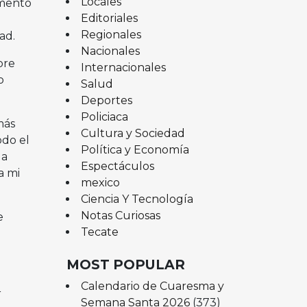
Locales
omento
Editoriales
Regionales
ad.
Nacionales
bre
Internacionales
o
Salud
Deportes
Policiaca
más
Cultura y Sociedad
odo el
Política y Economía
la
Espectáculos
a mi
mexico
Ciencia Y Tecnología
Notas Curiosas
e
Tecate
MOST POPULAR
Calendario de Cuaresma y
r
Semana Santa 2026
(373)