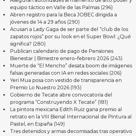
Aseguran autoridades armamento de alto poder y
equipo táctico en Valle de las Palmas
(296)
Abren registro para la Beca JOBEC dirigida a
jóvenes de 14 a 29 años
(290)
Acusan a Lady Gaga de ser parte del “club de los
zapatos rojos” por su look en el Super Bowl: ¿Qué
significa?
(280)
Publican calendario de pago de Pensiones
Bienestar | Bimestre enero–febrero 2026
(243)
Muerte de “El Mencho” desata boom de imágenes
falsas generadas con IA en redes sociales
(206)
Yeri Mua posa con vestido de transparencia en
Premio Lo Nuestro 2026
(193)
Gobierno de Tecate abre convocatoria del
programa “Construyendo X Tecate”
(181)
La pintora mexicana Edith Ruiz gana premio al
retrato en la VIII Bienal Internacional de Pintura al
Pastel, en España
(149)
Tres detenidos y armas decomisadas tras operativo