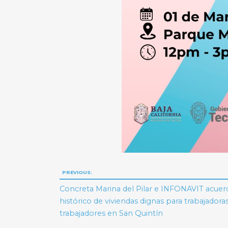
Navegación
PREVIOUS:
de
Concreta Marina del Pilar e INFONAVIT acuer
histórico de viviendas dignas para trabajadora
entradas
trabajadores en San Quintín