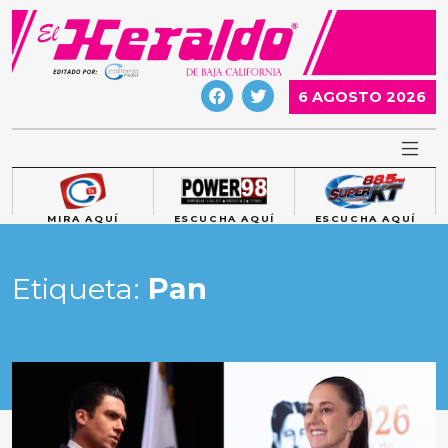
Skip
to
content
6 AGOSTO 2026
MIRA AQUÍ
ESCUCHA AQUÍ
ESCUCHA AQUÍ
Etiqueta:
Pan