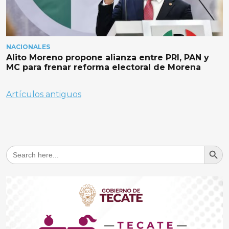
NACIONALES
Alito Moreno propone alianza entre PRI, PAN y
MC para frenar reforma electoral de Morena
Navegación
Artículos antiguos
de
entradas
Search But
Search
for: