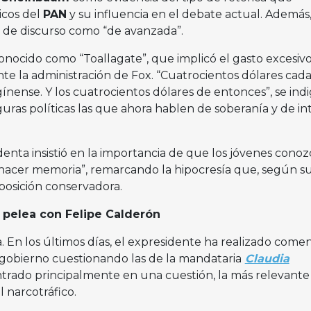
icos del
PAN
y su influencia en el debate actual. Además
ipo de discurso como “de avanzada”.
onocido como “Toallagate”, que implicó el gasto excesiv
te la administración de Fox. “Cuatrocientos dólares cad
gínense. Y los cuatrocientos dólares de entonces”, se ind
guras políticas las que ahora hablen de soberanía y de in
denta insistió en la importancia de que los jóvenes cono
hacer memoria”, remarcando la hipocresía que, según s
oposición conservadora.
pelea con Felipe Calderón
. En los últimos días, el expresidente ha realizado comen
u gobierno cuestionando las de la mandataria
Claudia
rado principalmente en una cuestión, la más relevante
l narcotráfico.