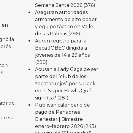
Semana Santa 2026
(376)
,
Aseguran autoridades
armamento de alto poder
o en
y equipo táctico en Valle
a
de las Palmas
(296)
ignó la
Abren registro para la
terés
Beca JOBEC dirigida a
jóvenes de 14 a 29 años
(290)
zcan
Acusan a Lady Gaga de ser
us
parte del “club de los
zapatos rojos” por su look
en el Super Bowl: ¿Qué
significa?
(281)
tarios
Publican calendario de
pago de Pensiones
 de su
Bienestar | Bimestre
enero–febrero 2026
(243)