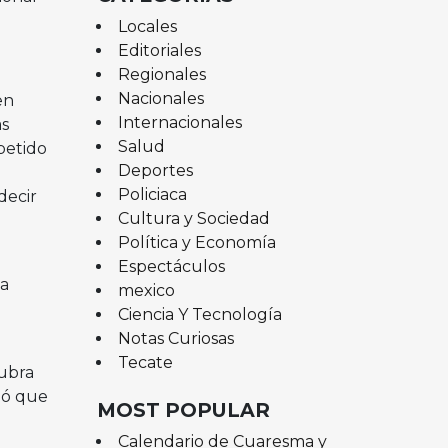
Locales
Editoriales
Regionales
Nacionales
en
Internacionales
as
Salud
petido
Deportes
Policiaca
decir
Cultura y Sociedad
Política y Economía
Espectáculos
la
mexico
Ciencia Y Tecnología
Notas Curiosas
Tecate
cubra
bó que
MOST POPULAR
Calendario de Cuaresma y