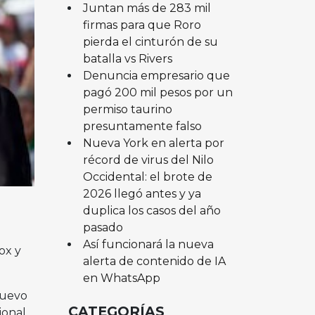
Juntan más de 283 mil
firmas para que Roro
pierda el cinturón de su
batalla vs Rivers
Denuncia empresario que
pagó 200 mil pesos por un
permiso taurino
presuntamente falso
Nueva York en alerta por
récord de virus del Nilo
Occidental: el brote de
2026 llegó antes y ya
duplica los casos del año
pasado
Así funcionará la nueva
ox y
alerta de contenido de IA
en WhatsApp
nuevo
CATEGORÍAS
ional