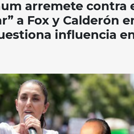
aum arremete contra 
ar” a Fox y Calderón e
cuestiona influencia e