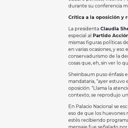
durante su conferencia m
Crítica a la oposición y 
La presidenta
Claudia S
especial al
Partido Acció
mismas figuras políticas d
en varias ocasiones, y eso 
conservadurismo de la der
cosas que, eh, sin ver lo qu
Sheinbaum puso énfasis en
mandataria, “ayer estuvo e
oposición. “Llama la atenc
contexto, se reprodujo un
En Palacio Nacional se es
eso de que los huevones n
estés recibiendo programas
mensaje fue señalado po