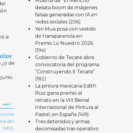
Muerte de “El Mencho”
del
desata boom de imágenes
ión
falsas generadas con IA en
redes sociales
(206)
Yeri Mua posa con vestido
de transparencia en
ó si
Premio Lo Nuestro 2026
(194)
elipe
Gobierno de Tecate abre
 ¿o de
convocatoria del programa
“Construyendo X Tecate”
junio.
(182)
La pintora mexicana Edith
Ruiz gana premio al
retrato en la VIII Bienal
NEXT:
Internacional de Pintura al
Pastel, en España
(149)
contra
Tres detenidos y armas
ica del
decomisadas tras operativo
IMSS