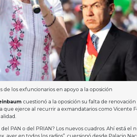
s de los exfuncionarios en apoyo a la oposición
heinbaum
cuestionó a la oposición su falta de renovación
ia que ejerce al recurrir a exmandatarios como Vicente F
alidad.
 del PAN o del PRIAN? Los nuevos cuadros. Ahí está el 
ox, ayer en todos los radios”, cuersionó desde Palacio Nac