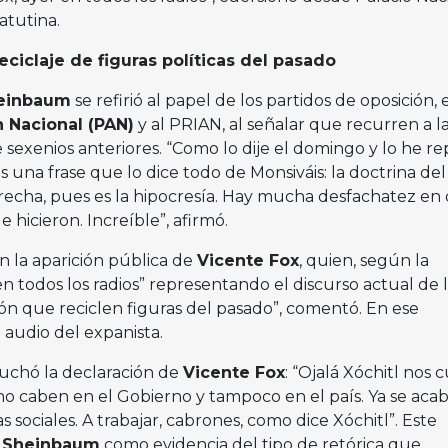
atutina.
reciclaje de figuras políticas del pasado
heinbaum
se refirió al papel de los partidos de oposición, 
n Nacional (PAN)
y al PRIAN, al señalar que recurren a l
e sexenios anteriores. “Como lo dije el domingo y lo he re
es una frase que lo dice todo de Monsiváis: la doctrina del
echa, pues es la hipocresía. Hay mucha desfachatez en 
e hicieron. Increíble”, afirmó.
 la aparición pública de
Vicente Fox
, quien, según la
n todos los radios” representando el discurso actual de 
ión que reciclen figuras del pasado”, comentó. En ese
 audio del expanista.
cuchó la declaración de
Vicente Fox
: “Ojalá Xóchitl nos 
o caben en el Gobierno y tampoco en el país. Ya se aca
 sociales. A trabajar, cabrones, como dice Xóchitl”. Este
r
Sheinbaum
como evidencia del tipo de retórica que