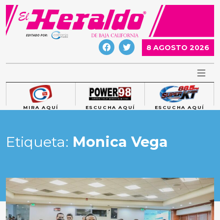
Skip
to
content
8 AGOSTO 2026
MIRA AQUÍ
ESCUCHA AQUÍ
ESCUCHA AQUÍ
Etiqueta:
Monica Vega