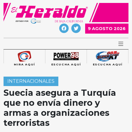
Skip
to
content
9 AGOSTO 2026
MIRA AQUÍ
ESCUCHA AQUÍ
ESCUCHA AQUÍ
INTERNACIONALES
Suecia asegura a Turquía
que no envía dinero y
armas a organizaciones
terroristas