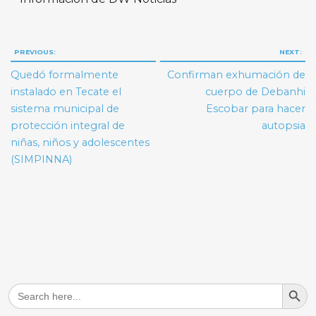
Navegación
PREVIOUS:
NEXT:
de
Quedó formalmente
Confirman exhumación de
entradas
instalado en Tecate el
cuerpo de Debanhi
sistema municipal de
Escobar para hacer
protección integral de
autopsia
niñas, niños y adolescentes
(SIMPINNA)
Search But
Search
for: