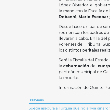
López Obrador, el gobierno
la mano con la Fiscalía d
Debanhi, Mario Escobar
Desde hace un par de sema
reúnen con los padres de l
llevarán a cabo. En la del
Forenses del Tribunal Supe
los distintos peritajes re
Será la Fiscalía del Estado
la
exhumación
del
cuerp
panteón municipal de Gale
la muerte.
Información de Quinto P
Navegación
PREVIOUS:
Suecia asegura a Turquía que no envía dinero