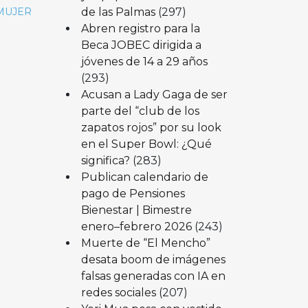
de las Palmas
(297)
MUJER
Abren registro para la
Beca JOBEC dirigida a
jóvenes de 14 a 29 años
(293)
Acusan a Lady Gaga de ser
parte del “club de los
zapatos rojos” por su look
en el Super Bowl: ¿Qué
significa?
(283)
Publican calendario de
pago de Pensiones
Bienestar | Bimestre
enero–febrero 2026
(243)
Muerte de “El Mencho”
desata boom de imágenes
falsas generadas con IA en
redes sociales
(207)