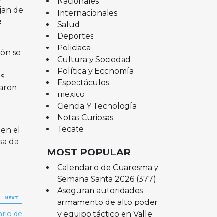
Nacionales
ajan de
Internacionales
e
Salud
Deportes
Policiaca
eón se
Cultura y Sociedad
Política y Economía
as
Espectáculos
zaron
mexico
Ciencia Y Tecnología
Notas Curiosas
Tecate
 en el
sa de
MOST POPULAR
Calendario de Cuaresma y
Semana Santa 2026
(377)
Aseguran autoridades
NEXT:
armamento de alto poder
y equipo táctico en Valle
ario de