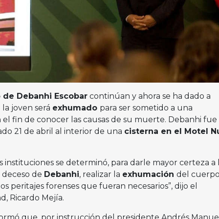
 de Debanhi Escobar
continúan y ahora se ha dado a
la joven será
exhumado
para ser sometido a una
n el fin de conocer las causas de su muerte. Debanhi fue
do 21 de abril al interior de una
cisterna en el Motel 
 instituciones se determinó, para darle mayor certeza a 
l deceso de
Debanhi
, realizar la
exhumación
del cuerpo
los peritajes forenses que fueran necesarios”, dijo el
d, Ricardo Mejía.
formó que, por instrucción del presidente Andrés Manue