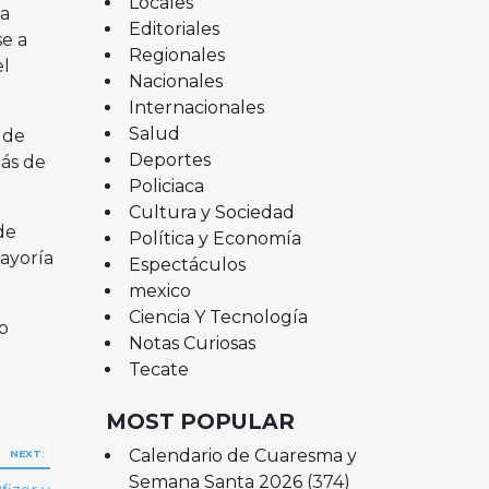
Locales
na
Editoriales
e a
Regionales
el
Nacionales
Internacionales
Salud
 de
Deportes
ás de
Policiaca
Cultura y Sociedad
de
Política y Economía
mayoría
Espectáculos
mexico
Ciencia Y Tecnología
o
Notas Curiosas
Tecate
MOST POPULAR
Calendario de Cuaresma y
NEXT:
Semana Santa 2026
(374)