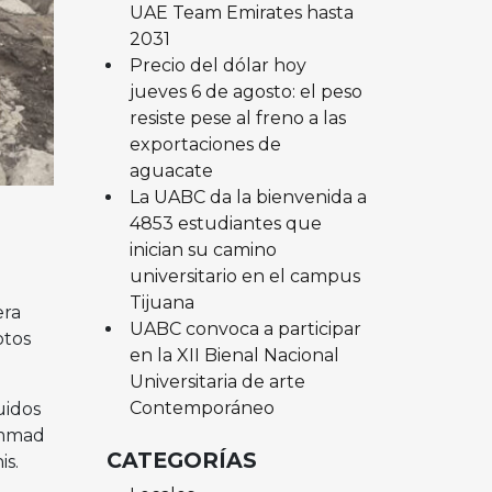
UAE Team Emirates hasta
2031
Precio del dólar hoy
jueves 6 de agosto: el peso
resiste pese al freno a las
exportaciones de
aguacate
La UABC da la bienvenida a
4853 estudiantes que
inician su camino
universitario en el campus
Tijuana
era
UABC convoca a participar
otos
en la XII Bienal Nacional
Universitaria de arte
Contemporáneo
uidos
ammad
CATEGORÍAS
is.