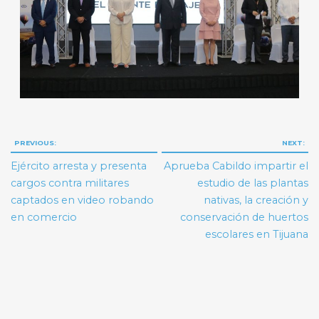
Navegación
PREVIOUS:
NEXT:
de
Ejército arresta y presenta
Aprueba Cabildo impartir el
entradas
cargos contra militares
estudio de las plantas
captados en video robando
nativas, la creación y
en comercio
conservación de huertos
escolares en Tijuana