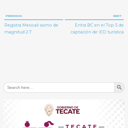
Navegación
PREVIOUS:
NEXT:
de
Registra Mexicali sismo de
Entra BC en el Top 5 de
entradas
magnitud 2.7
captación de IED turística
Search But
Search
for: