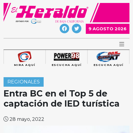
Skip
to
content
9 AGOSTO 2026
MIRA AQUÍ
ESCUCHA AQUÍ
ESCUCHA AQUÍ
REGIONALES
Entra BC en el Top 5 de
captación de IED turística
28 mayo, 2022