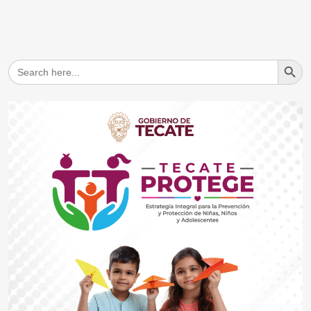
Search But
Search
for: