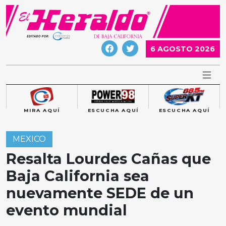
Skip
to
content
6 AGOSTO 2026
MIRA AQUÍ
ESCUCHA AQUÍ
ESCUCHA AQUÍ
MEXICO
Resalta Lourdes Cañas que
Baja California sea
nuevamente SEDE de un
evento mundial