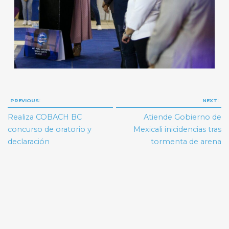
Navegación
PREVIOUS:
NEXT:
de
Realiza COBACH BC
Atiende Gobierno de
entradas
concurso de oratorio y
Mexicali inicidencias tras
declaración
tormenta de arena