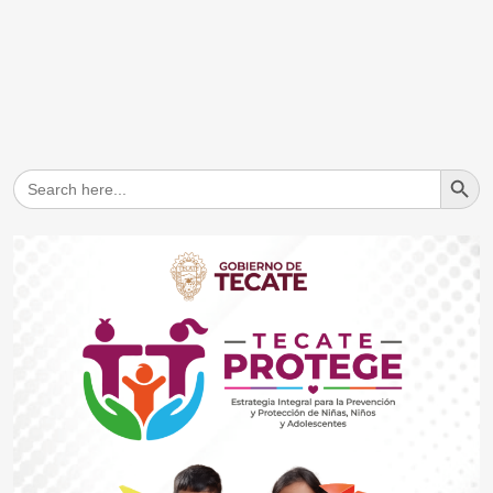
Search But
Search
for: