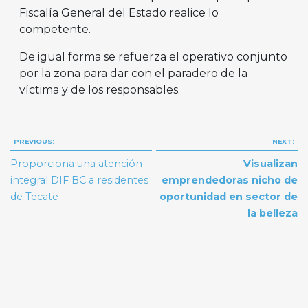
Fiscalía General del Estado realice lo
competente.
De igual forma se refuerza el operativo conjunto
por la zona para dar con el paradero de la
víctima y de los responsables.
Navegación
PREVIOUS:
NEXT:
de
Proporciona una atención
Visualizan
entradas
integral DIF BC a residentes
emprendedoras nicho de
de Tecate
oportunidad en sector de
la belleza