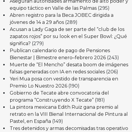
Aseguran autoridades armamento de alto poder y
equipo táctico en Valle de las Palmas
(295)
Abren registro para la Beca JOBEC dirigida a
jóvenes de 14 a 29 años
(289)
Acusan a Lady Gaga de ser parte del “club de los
zapatos rojos” por su look en el Super Bowl: ¿Qué
significa?
(279)
Publican calendario de pago de Pensiones
Bienestar | Bimestre enero–febrero 2026
(243)
Muerte de “El Mencho” desata boom de imágenes
falsas generadas con IA en redes sociales
(206)
Yeri Mua posa con vestido de transparencia en
Premio Lo Nuestro 2026
(190)
Gobierno de Tecate abre convocatoria del
programa “Construyendo X Tecate”
(181)
La pintora mexicana Edith Ruiz gana premio al
retrato en la VIII Bienal Internacional de Pintura al
Pastel, en España
(149)
Tres detenidos y armas decomisadas tras operativo