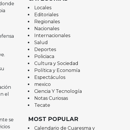
 donde
Locales
pia
Editoriales
Regionales
Nacionales
Internacionales
efensa
Salud
Deportes
ve.
Policiaca
Cultura y Sociedad
su
Política y Economía
Espectáculos
mexico
ación
Ciencia Y Tecnología
n el
Notas Curiosas
Tecate
MOST POPULAR
nte se
icios
Calendario de Cuaresma y