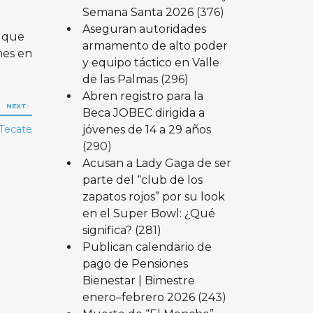
Semana Santa 2026
(376)
Aseguran autoridades
n que
armamento de alto poder
nes en
y equipo táctico en Valle
de las Palmas
(296)
Abren registro para la
NEXT:
Beca JOBEC dirigida a
jóvenes de 14 a 29 años
 Tecate
(290)
Acusan a Lady Gaga de ser
parte del “club de los
zapatos rojos” por su look
en el Super Bowl: ¿Qué
significa?
(281)
Publican calendario de
pago de Pensiones
Bienestar | Bimestre
enero–febrero 2026
(243)