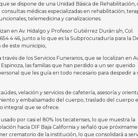
ó que se dispone de una Unidad Básica de Rehabilitación,
 consultas médicas especializadas en rehabilitación, tera
funcionales, telemedicina y canalizaciones.
lizan en Av. Hidalgo y Profesor Gutiérrez Durán s/n, Col.
54 4 46, junto a lo que es la Subprocuraduría para la D
a de este municipio,
través de los Servicios Funerarios, que se localizan en A
. Espinoza, las familias que han perdido a un ser querido
ersonal que les guía en todo necesario para despedir a 
des, velación y servicios de cafetería, asesoría y orient
amiento y embalsamado del cuerpo, traslado del cuerpo e
io integral que se ofrece.
s usado por casi el 80% los tecatenses, lo que muestra la
blación hacia DIF Baja California y señaló que próximame
er crematorio de la institución, lo que consolidará a serv