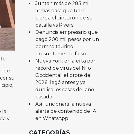
Juntan más de 283 mil
firmas para que Roro
pierda el cinturón de su
batalla vs Rivers
Denuncia empresario que
pagó 200 mil pesos por un
permiso taurino
presuntamente falso
ate
Nueva York en alerta por
récord de virus del Nilo
onde
Occidental: el brote de
ecer su
2026 llegó antes y ya
cipio,
duplica los casos del año
pasado
Así funcionará la nueva
alerta de contenido de IA
 la
en WhatsApp
da y
CATEGORÍAS