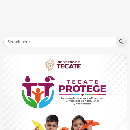
Search But
Search
for: