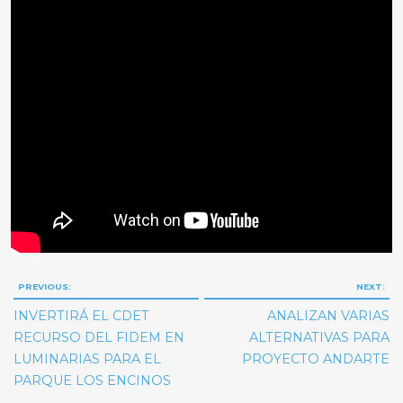
Navegación
PREVIOUS:
NEXT:
de
INVERTIRÁ EL CDET
ANALIZAN VARIAS
entradas
RECURSO DEL FIDEM EN
ALTERNATIVAS PARA
LUMINARIAS PARA EL
PROYECTO ANDARTE
PARQUE LOS ENCINOS