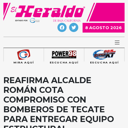
Skip
to
content
8 AGOSTO 2026
MIRA AQUÍ
ESCUCHA AQUÍ
ESCUCHA AQUÍ
REAFIRMA ALCALDE
ROMÁN COTA
COMPROMISO CON
BOMBEROS DE TECATE
PARA ENTREGAR EQUIPO