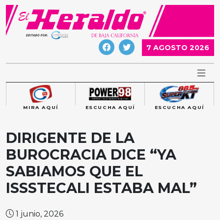
Skip
to
content
7 AGOSTO 2026
MIRA AQUÍ
ESCUCHA AQUÍ
ESCUCHA AQUÍ
DIRIGENTE DE LA
BUROCRACIA DICE “YA
SABIAMOS QUE EL
ISSSTECALI ESTABA MAL”
1 junio, 2026