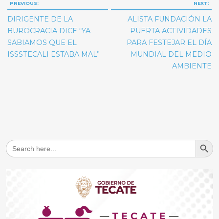
Navegación
PREVIOUS:
NEXT:
de
DIRIGENTE DE LA
ALISTA FUNDACIÓN LA
entradas
BUROCRACIA DICE “YA
PUERTA ACTIVIDADES
SABIAMOS QUE EL
PARA FESTEJAR EL DÍA
ISSSTECALI ESTABA MAL”
MUNDIAL DEL MEDIO
AMBIENTE
Search But
Search
for: