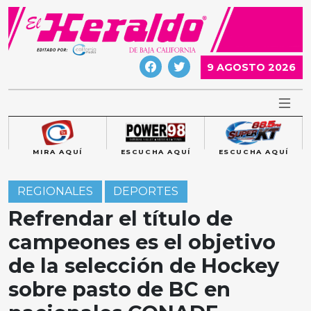
Skip
to
content
9 AGOSTO 2026
MIRA AQUÍ
ESCUCHA AQUÍ
ESCUCHA AQUÍ
REGIONALES
DEPORTES
Refrendar el título de
campeones es el objetivo
de la selección de Hockey
sobre pasto de BC en