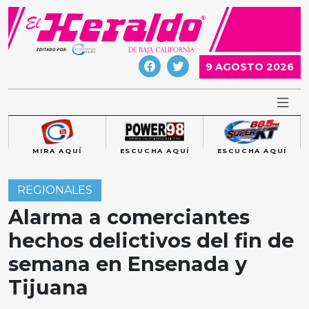
Skip
to
content
9 AGOSTO 2026
MIRA AQUÍ
ESCUCHA AQUÍ
ESCUCHA AQUÍ
REGIONALES
Alarma a comerciantes
hechos delictivos del fin de
semana en Ensenada y
Tijuana