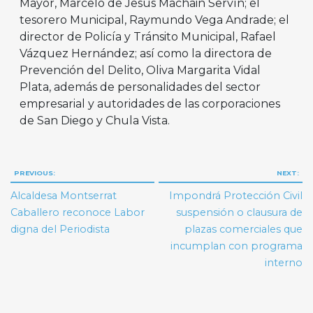
Mayor, Marcelo de Jesús Machain Servín; el
tesorero Municipal, Raymundo Vega Andrade; el
director de Policía y Tránsito Municipal, Rafael
Vázquez Hernández; así como la directora de
Prevención del Delito, Oliva Margarita Vidal
Plata, además de personalidades del sector
empresarial y autoridades de las corporaciones
de San Diego y Chula Vista.
Navegación
PREVIOUS:
NEXT:
de
Alcaldesa Montserrat
Impondrá Protección Civil
entradas
Caballero reconoce Labor
suspensión o clausura de
digna del Periodista
plazas comerciales que
incumplan con programa
interno