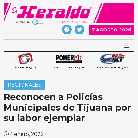
Skip
to
content
7 AGOSTO 2026
MIRA AQUÍ
ESCUCHA AQUÍ
ESCUCHA AQUÍ
REGIONALES
Reconocen a Policías
Municipales de Tijuana por
su labor ejemplar
4 enero, 2022