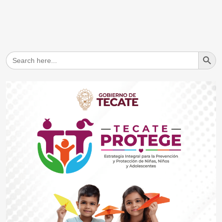
Search But
Search
for: