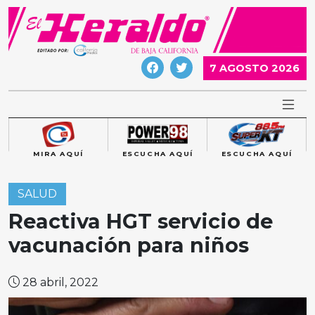
Skip
to
content
7 AGOSTO 2026
MIRA AQUÍ
ESCUCHA AQUÍ
ESCUCHA AQUÍ
SALUD
Reactiva HGT servicio de
vacunación para niños
28 abril, 2022