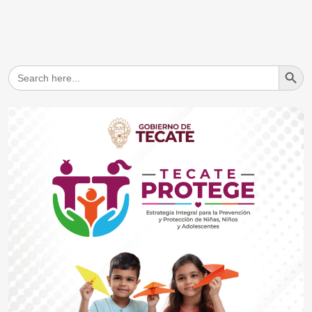
Search But
Search
for: