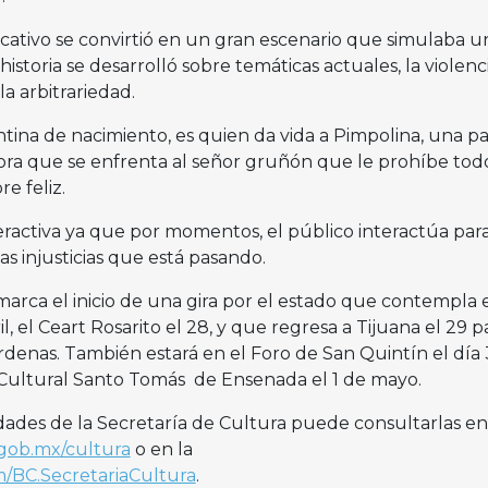
cativo se convirtió en un gran escenario que simulaba u
 historia se desarrolló sobre temáticas actuales, la violenc
la arbitrariedad.
tina de nacimiento, es quien da vida a Pimpolina, una pa
ora que se enfrenta al señor gruñón que le prohíbe tod
e feliz.
ractiva ya que por momentos, el público interactúa par
as injusticias que está pasando.
arca el inicio de una gira por el estado que contempla 
il, el Ceart Rosarito el 28, y que regresa a Tijuana el 29 p
rdenas. También estará en el Foro de San Quintín el día 
Cultural Santo Tomás de Ensenada el 1 de mayo.
idades de la Secretaría de Cultura puede consultarlas en
.gob.mx/cultura
o en la
/BC.SecretariaCultura
.