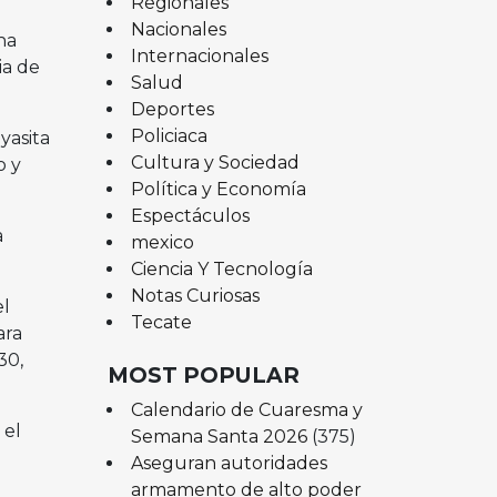
Regionales
Nacionales
na
Internacionales
ia de
Salud
Deportes
Policiaca
yasita
Cultura y Sociedad
o y
Política y Economía
Espectáculos
a
mexico
Ciencia Y Tecnología
Notas Curiosas
el
Tecate
ara
30,
MOST POPULAR
Calendario de Cuaresma y
 el
Semana Santa 2026
(375)
Aseguran autoridades
armamento de alto poder