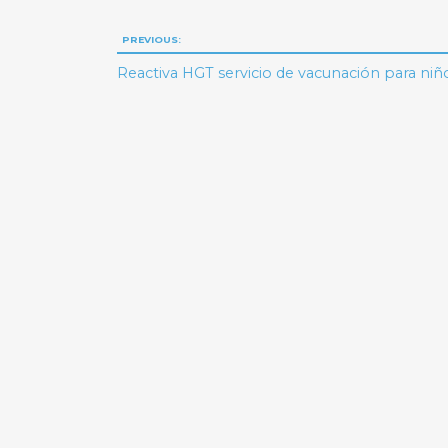
Navegación
PREVIOUS:
de
Reactiva HGT servicio de vacunación para niñ
entradas