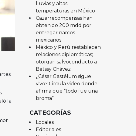
lluvias y altas
temperaturas en México
Cazarrecompensas han
obtenido 200 mdd por
entregar narcos
mexicanos
México y Perú restablecen
relaciones diplomáticas;
otorgan salvoconducto a
Betssy Chávez
rtes.
¿César Gastélum sigue
vivo? Circula video donde
n
afirma que “todo fue una
e
broma”
ló la
CATEGORÍAS
umor
Locales
Editoriales