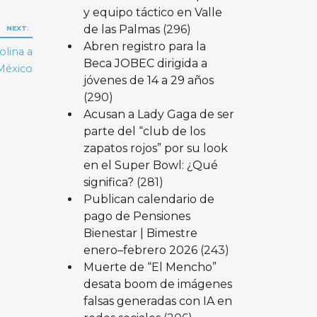
y equipo táctico en Valle
de las Palmas
(296)
NEXT:
Abren registro para la
olina a
Beca JOBEC dirigida a
México
jóvenes de 14 a 29 años
(290)
Acusan a Lady Gaga de ser
parte del “club de los
zapatos rojos” por su look
en el Super Bowl: ¿Qué
significa?
(281)
Publican calendario de
pago de Pensiones
Bienestar | Bimestre
enero–febrero 2026
(243)
Muerte de “El Mencho”
desata boom de imágenes
falsas generadas con IA en