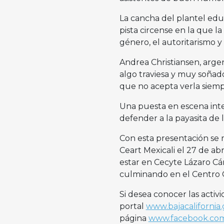
La cancha del plantel edu
pista circense en la que la
género, el autoritarismo y 
Andrea Christiansen, argen
algo traviesa y muy soñad
que no acepta verla siempr
Una puesta en escena inte
defender a la payasita de l
Con esta presentación se m
Ceart Mexicali el 27 de abr
estar en Cecyte Lázaro Cá
culminando en el Centro 
Si desea conocer las activ
portal
www.bajacalifornia
página
www.facebook.com