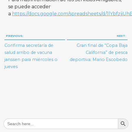
se puede acceder
a
https://docs.google.com/spreadsheets/d/1lYbfzj
Navegación
PREVIOUS:
NEXT:
de
Confirma secretaría de
Gran final de “Copa Baja
entradas
salud arribo de vacuna
California” de pesca
janssen para miércoles o
deportiva: Mario Escobedo
jueves
Search But
Search
for: