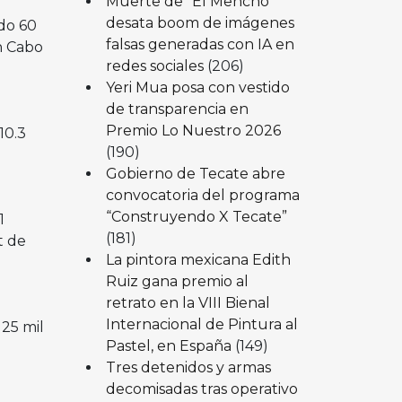
Muerte de “El Mencho”
desata boom de imágenes
do 60
falsas generadas con IA en
n Cabo
redes sociales
(206)
Yeri Mua posa con vestido
de transparencia en
Premio Lo Nuestro 2026
10.3
(190)
Gobierno de Tecate abre
convocatoria del programa
“Construyendo X Tecate”
1
(181)
t de
La pintora mexicana Edith
Ruiz gana premio al
retrato en la VIII Bienal
Internacional de Pintura al
 25 mil
Pastel, en España
(149)
Tres detenidos y armas
decomisadas tras operativo