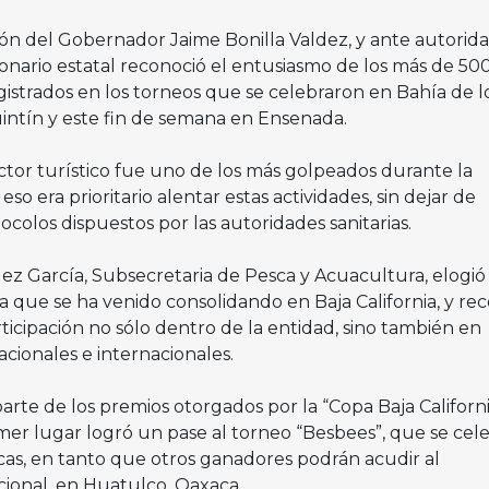
ón del Gobernador Jaime Bonilla Valdez, y ante autorid
ionario estatal reconoció el entusiasmo de los más de 50
gistrados en los torneos que se celebraron en Bahía de l
intín y este fin de semana en Ensenada.
ctor turístico fue uno de los más golpeados durante la
so era prioritario alentar estas actividades, sin dejar de
ocolos dispuestos por las autoridades sanitarias.
z García, Subsecretaria de Pesca y Acuacultura, elogió 
 que se ha venido consolidando en Baja California, y re
ticipación no sólo dentro de la entidad, sino también en
cionales e internacionales.
rte de los premios otorgados por la “Copa Baja California
mer lugar logró un pase al torneo “Besbees”, que se cel
as, en tanto que otros ganadores podrán acudir al
ional, en Huatulco, Oaxaca.