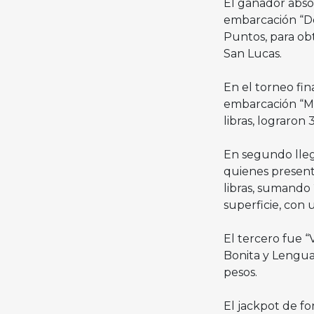
El ganador abso
embarcación “D
Puntos, para obt
San Lucas.
En el torneo fin
embarcación “Mar
libras, lograron
En segundo lleg
quienes presenta
libras, sumando 
superficie, con 
El tercero fue 
Bonita y Lenguad
pesos.
El jackpot de f