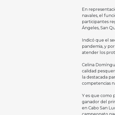
En representaci
navales, el func
participantes re
Ángeles, San Qu
Indicó que el se
pandemia, y por e
atender los prot
Celina Domíngue
calidad pesquera
la destacada par
competencias na
Y es que como pa
ganador del pri
en Cabo San Luc
campeonato nac