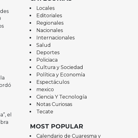
Locales
ades
Editoriales
0
Regionales
os
Nacionales
Internacionales
Salud
Deportes
Policiaca
Cultura y Sociedad
Política y Economía
la
Espectáculos
cordó
mexico
Ciencia Y Tecnología
Notas Curiosas
Tecate
”, el
ebra
MOST POPULAR
Calendario de Cuaresma y