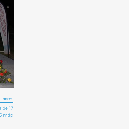
NEXT:
a de 17
35 mdp