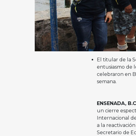
El titular de la
entusiasmo de lo
celebraron en B
semana.
ENSENADA, B.C.
un cierre espec
Internacional de
a la reactivació
Secretario de E