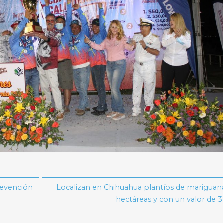
revención
Localizan en Chihuahua plantíos de mariguan
hectáreas y con un valor de 