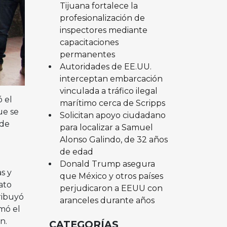
Tijuana fortalece la
profesionalización de
inspectores mediante
capacitaciones
permanentes
Autoridades de EE.UU.
interceptan embarcación
vinculada a tráfico ilegal
 el
marítimo cerca de Scripps
ue se
Solicitan apoyo ciudadano
 de
para localizar a Samuel
Alonso Galindo, de 32 años
de edad
Donald Trump asegura
s y
que México y otros países
ato
perjudicaron a EEUU con
ribuyó
aranceles durante años
rmó el
an.
CATEGORÍAS