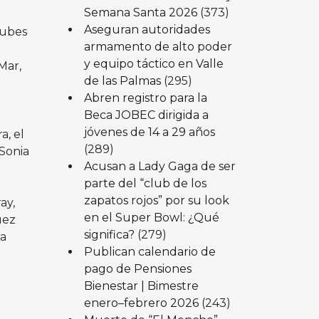
Semana Santa 2026
(373)
Aseguran autoridades
lubes
armamento de alto poder
y equipo táctico en Valle
Mar,
de las Palmas
(295)
.
Abren registro para la
Beca JOBEC dirigida a
jóvenes de 14 a 29 años
a, el
(289)
Sonia
Acusan a Lady Gaga de ser
parte del “club de los
zapatos rojos” por su look
ay,
en el Super Bowl: ¿Qué
uez
significa?
(279)
ca
Publican calendario de
pago de Pensiones
Bienestar | Bimestre
enero–febrero 2026
(243)