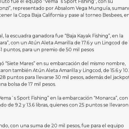
luto fue el equipo “Vema´s Sport Fishing”, con su
onzi”, representado por Absalom Vega Munguía, suman
ener la Copa Baja California y pase al torneo Besbees, e
al, la escuadra ganadora fue “Baja Kayak Fishing”, en la
a”, con un Atún Aleta Amarilla de 17.6 y un Lingcod de 
 31 puntos, para un premio de 50 mil pesos
ó “Siete Mares” en su embarcación del mismo nombre,
ron también Atún Aleta Amarilla y Lingcod, de 15.6 y 10.
28 puntos para llevarse 30 mil pesos, además del jackpo
una bolsa de 17 mil pesos.
“Vema´s Sport Fishing” en la embarcación “Monarca”, con
o de 9.2 y 13.6 libras, quienes con 25 puntos se llevaron
ondo, con una suma de 20 mil pesos, fue para el equipo