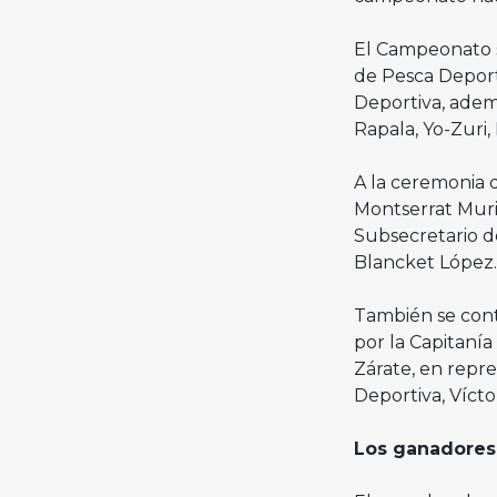
El Campeonato s
de Pesca Deporti
Deportiva, adem
Rapala, Yo-Zuri,
A la ceremonia 
Montserrat Muril
Subsecretario d
Blancket López
También se cont
por la Capitaní
Zárate, en repr
Deportiva, Víc
Los ganadore